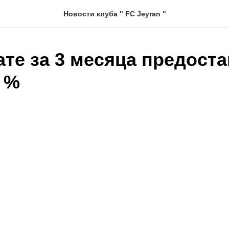
Новости клуба " FC Jeyran "
ате за 3 месяца предост
 %