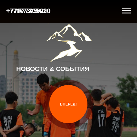
+
77077305020
+
77077305020
НОВОСТИ & СОБЫТИЯ
ВПЕРЕД!